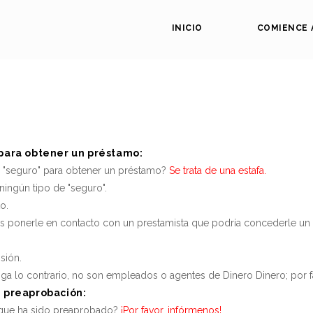
INICIO
COMIENCE 
 para obtener un préstamo:
 "seguro" para obtener un préstamo?
Se trata de una estafa.
ingún tipo de "seguro".
o.
ponerle en contacto con un prestamista que podría concederle un p
sión.
ga lo contrario, no son empleados o agentes de Dinero Dinero; por fa
e preaprobación:
 que ha sido preaprobado?
¡Por favor, infórmenos!