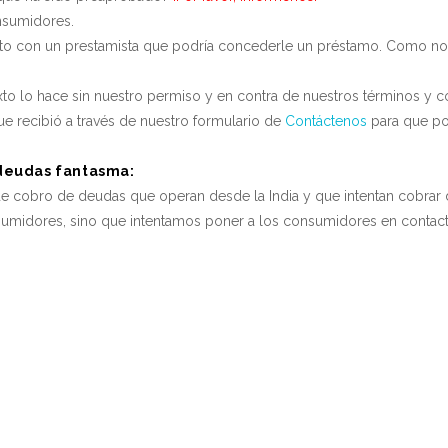
nsumidores.
cto con un prestamista que podría concederle un préstamo. Como n
to lo hace sin nuestro permiso y en contra de nuestros términos y c
ue recibió a través de nuestro formulario de
Contáctenos
para que po
 deudas fantasma:
 de cobro de deudas que operan desde la India y que intentan cobra
umidores, sino que intentamos poner a los consumidores en contact